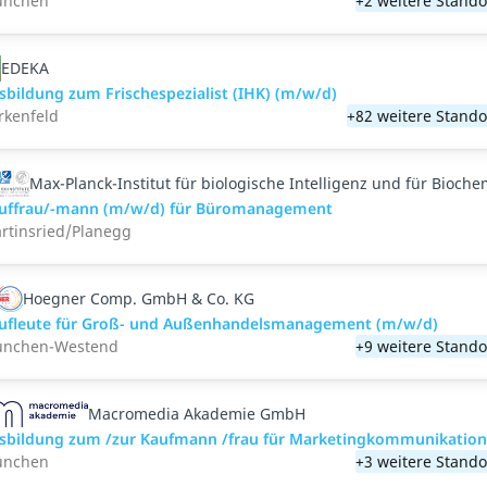
nchen
+2 weitere Stando
EDEKA
sbildung zum Frischespezialist (IHK) (m/w/d)
rkenfeld
+82 weitere Stando
Max-Planck-Institut für biologische Intelligenz und für Bioche
uffrau/-mann (m/w/d) für Büromanagement
rtinsried/Planegg
Hoegner Comp. GmbH & Co. KG
ufleute für Groß- und Außenhandelsmanagement (m/w/d)
nchen-Westend
+9 weitere Stando
Macromedia Akademie GmbH
sbildung zum /zur Kaufmann /frau für Marketingkommunikatio
nchen
+3 weitere Stando