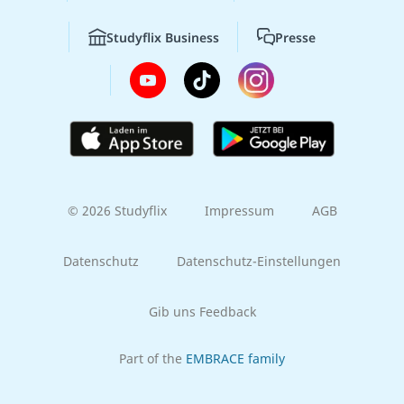
Studyflix Business
Presse
© 2026 Studyflix
Impressum
AGB
Datenschutz
Datenschutz-Einstellungen
Gib uns Feedback
Part of the
EMBRACE family