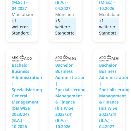
(M.Sc.) -
(B.A.) -
(M.Sc.) -
04.2027
04.2027
10.2026
Montabaur
München
Montabaur
+1
+5
+1
weiterer
weitere
weiterer
Standort
Standorte
Standort
ADG Business School an der Steinbeis-Hochschule
ADG Business School an der Ste
ADG Busin
Bachelor
Bachelor
Bachelor
Business
Business
Business
Administration
Administration
Administration
|
|
|
Spezialisierung
Spezialisierung
Spezialisierung
General
Management
Management
Management
& Finance
& Finance
(bis WiSe
(bis WiSe
(bis WiSe
2023/24)
2023/24)
2023/24)
(B.A.) -
(B.A.) -
(B.A.) -
10.2026
10.2026
04.2027