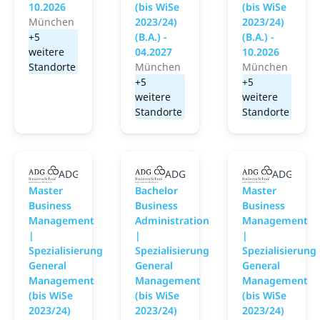
10.2026
(bis WiSe
(bis WiSe
München
2023/24)
2023/24)
+5
(B.A.) -
(B.A.) -
weitere
04.2027
10.2026
Standorte
München
München
+5
+5
weitere
weitere
Standorte
Standorte
ADG Business School an der Steinbeis-Hochschule
ADG Business School an der Ste
ADG Busin
Master
Bachelor
Master
Business
Business
Business
Management
Administration
Management
|
|
|
Spezialisierung
Spezialisierung
Spezialisierung
General
General
General
Management
Management
Management
(bis WiSe
(bis WiSe
(bis WiSe
2023/24)
2023/24)
2023/24)