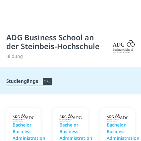
ADG Business School an
der Steinbeis-Hochschule
Bildung
Studiengänge
176
ADG Business School an der Steinbeis-Hochschule
ADG Business School an der Ste
ADG Busin
Bachelor
Bachelor
Bachelor
Business
Business
Business
Administration
Administration
Administration