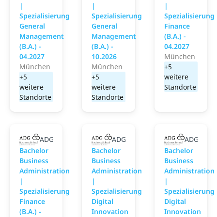
|
|
|
Spezialisierung
Spezialisierung
Spezialisierung
General
General
Finance
Management
Management
(B.A.) -
(B.A.) -
(B.A.) -
04.2027
04.2027
10.2026
München
München
München
+5
+5
+5
weitere
weitere
weitere
Standorte
Standorte
Standorte
ADG Business School an der Steinbeis-Hochschule
ADG Business School an der Ste
ADG Busin
Bachelor
Bachelor
Bachelor
Business
Business
Business
Administration
Administration
Administration
|
|
|
Spezialisierung
Spezialisierung
Spezialisierung
Finance
Digital
Digital
(B.A.) -
Innovation
Innovation