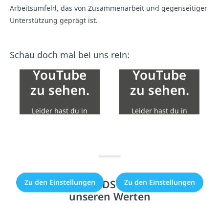
Arbeitsumfeld, das von Zusammenarbeit und gegenseitiger
wären
wären
Unterstützung geprägt ist.
eigentlich
eigentlich
Inhalte
Inhalte
Schau doch mal bei uns rein:
von
von
YouTube
YouTube
zu sehen.
zu sehen.
Leider hast du in
Leider hast du in
deinen Datenschutz
deinen Datenschutz
Einstellungen die
Einstellungen die
Einbindung nicht
Einbindung nicht
erlaubt.
erlaubt.
Arbeiten bei ADS – geprägt von
Zu den Einstellungen
Zu den Einstellungen
unseren Werten