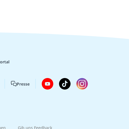
ortal
Presse
gen
Gib uns Feedback