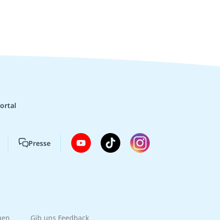
ortal
Presse
gen
Gib uns Feedback