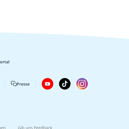
ortal
Presse
gen
Gib uns Feedback