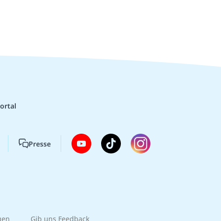
ortal
Presse
gen
Gib uns Feedback