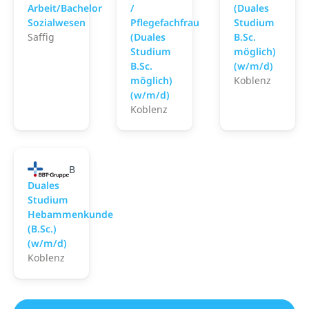
Arbeit/Bachelor
/
(Duales
Sozialwesen
Pflegefachfrau
Studium
Saffig
(Duales
B.Sc.
Studium
möglich)
B.Sc.
(w/m/d)
möglich)
Koblenz
(w/m/d)
Koblenz
BBT-Region Koblenz-Saffig
Duales
Studium
Hebammenkunde
(B.Sc.)
(w/m/d)
Koblenz