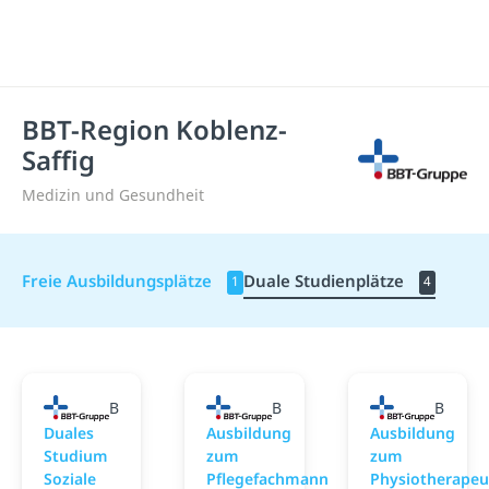
BBT-Region Koblenz-
Saffig
Medizin und Gesundheit
Freie Ausbildungsplätze
Duale Studienplätze
1
4
BBT-Region Koblenz-Saffig
BBT-Region Koblenz-Saffig
BBT-Re
Duales
Ausbildung
Ausbildung
Studium
zum
zum
Soziale
Pflegefachmann
Physiotherapeu