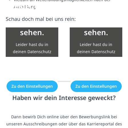
eigentlich
eigentlich
Ausbildung
Inhalte von
Inhalte von
Schau doch mal bei uns rein:
YouTube zu
YouTube zu
sehen.
sehen.
Leider hast du in
Leider hast du in
deinen Datenschutz
deinen Datenschutz
Einstellungen die
Einstellungen die
Einbindung nicht
Einbindung nicht
erlaubt.
erlaubt.
Zu den Einstellungen
Zu den Einstellungen
Haben wir dein Interesse geweckt?
Dann bewirb Dich online über den Bewerbungslink bei
unseren Ausschreibungen oder über das Karriereportal des