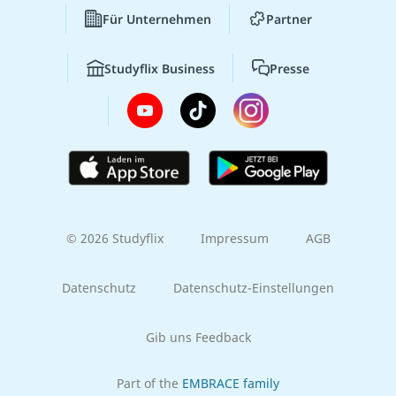
Für Unternehmen
Partner
Studyflix Business
Presse
© 2026 Studyflix
Impressum
AGB
Datenschutz
Datenschutz-Einstellungen
Gib uns Feedback
Part of the
EMBRACE family