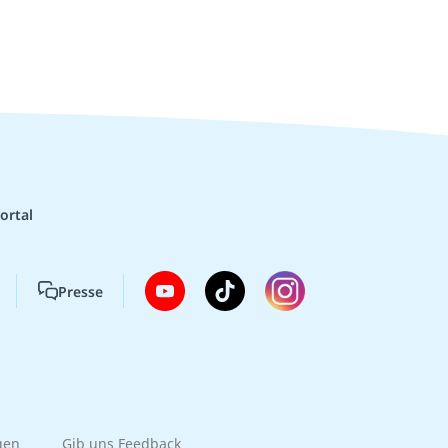
ortal
Presse
gen
Gib uns Feedback