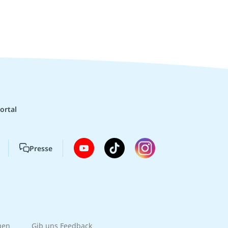
ortal
Presse
gen
Gib uns Feedback