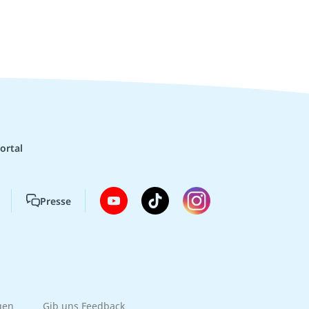
ortal
Presse
gen
Gib uns Feedback