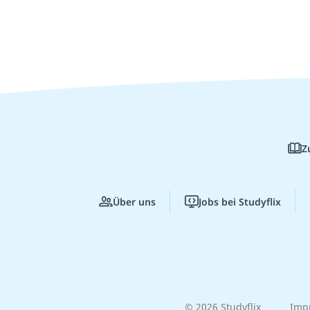
Z
Über uns
Jobs bei Studyflix
© 2026 Studyflix
Imp