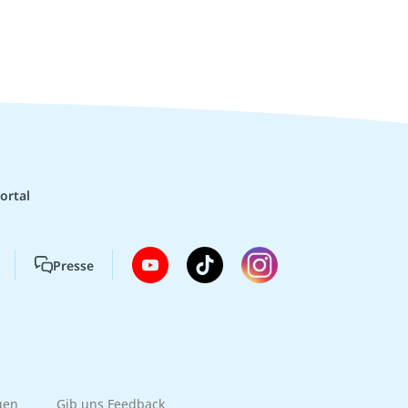
ortal
Presse
gen
Gib uns Feedback