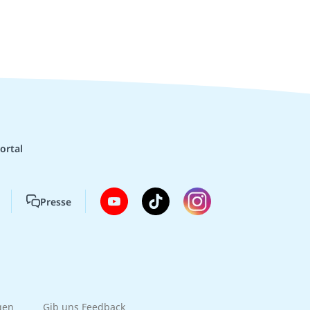
ortal
Presse
gen
Gib uns Feedback