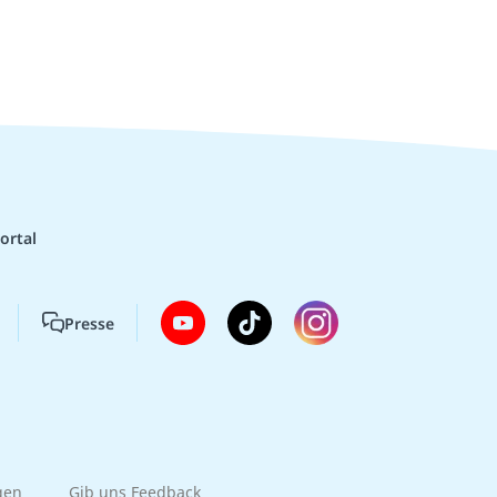
ortal
Presse
gen
Gib uns Feedback