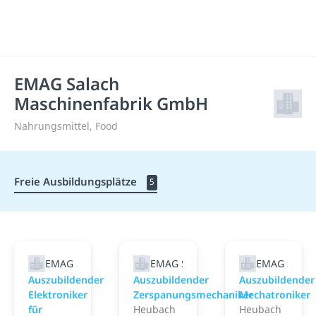
EMAG Salach
Maschinenfabrik GmbH
Nahrungsmittel, Food
Freie Ausbildungsplätze
5
EMAG Salach Maschinenfabrik GmbH
EMAG Salach Maschinenfabrik G
EMAG Salac
Auszubildender
Auszubildender
Auszubildender
Elektroniker
Zerspanungsmechaniker
Mechatroniker
für
Heubach
Heubach