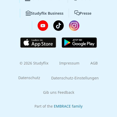
Studyflix Business
Presse
© 2026 Studyflix
Impressum
AGB
Datenschutz
Datenschutz-Einstellungen
Gib uns Feedback
Part of the
EMBRACE family