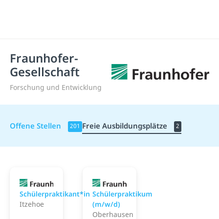
Fraunhofer-
Gesellschaft
Forschung und Entwicklung
Offene Stellen
Freie Ausbildungsplätze
201
2
Fraunhofer-Gesellschaft
Fraunhofer-Gesellschaf
Schülerpraktikant*in
Schülerpraktikum
Itzehoe
(m/w/d)
Oberhausen