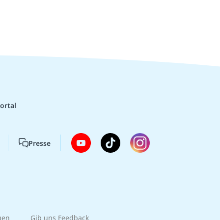
ortal
Presse
gen
Gib uns Feedback