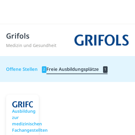
Grifols
Medizin und Gesundheit
Offene Stellen
Freie Ausbildungsplätze
2
1
Grifols
Ausbildung
zur
medizinischen
Fachangestellten