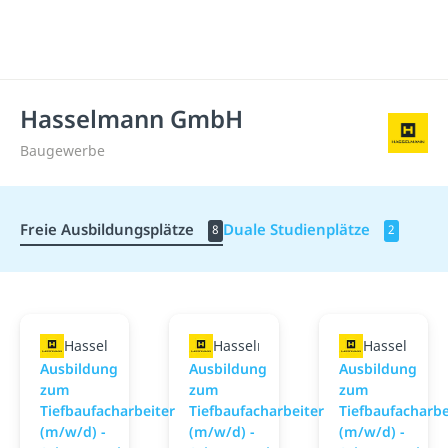
Hasselmann GmbH
Baugewerbe
Freie Ausbildungsplätze
Duale Studienplätze
8
2
Hasselmann GmbH
Hasselmann GmbH
Hasselman
Ausbildung
Ausbildung
Ausbildung
zum
zum
zum
Tiefbaufacharbeiter
Tiefbaufacharbeiter
Tiefbaufacharbe
(m/w/d) -
(m/w/d) -
(m/w/d) -