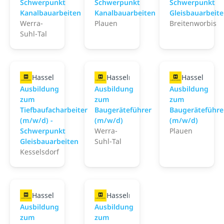
Schwerpunkt
Schwerpunkt
Schwerpunkt
Kanalbauarbeiten
Kanalbauarbeiten
Gleisbauarbeit
Werra-
Plauen
Breitenworbis
Suhl-Tal
Hasselmann GmbH
Hasselmann GmbH
Hasselman
Ausbildung
Ausbildung
Ausbildung
zum
zum
zum
Tiefbaufacharbeiter
Baugeräteführer
Baugeräteführe
(m/w/d) -
(m/w/d)
(m/w/d)
Schwerpunkt
Werra-
Plauen
Gleisbauarbeiten
Suhl-Tal
Kesselsdorf
Hasselmann GmbH
Hasselmann GmbH
Ausbildung
Ausbildung
zum
zum