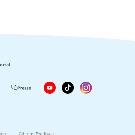
ortal
Presse
gen
Gib uns Feedback