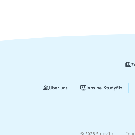
Z
Über uns
Jobs bei Studyflix
© 2026 Studyflix
Imp