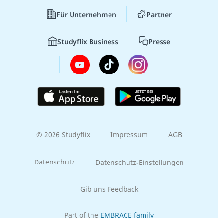
Für Unternehmen
Partner
Studyflix Business
Presse
© 2026 Studyflix
Impressum
AGB
Datenschutz
Datenschutz-Einstellungen
Gib uns Feedback
Part of the
EMBRACE family