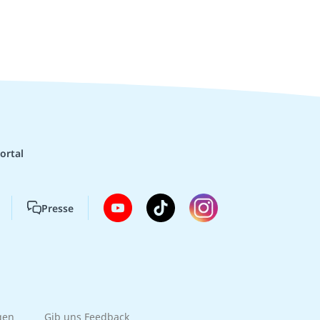
ortal
Presse
gen
Gib uns Feedback