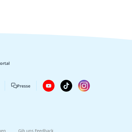
ortal
Presse
gen
Gib uns Feedback