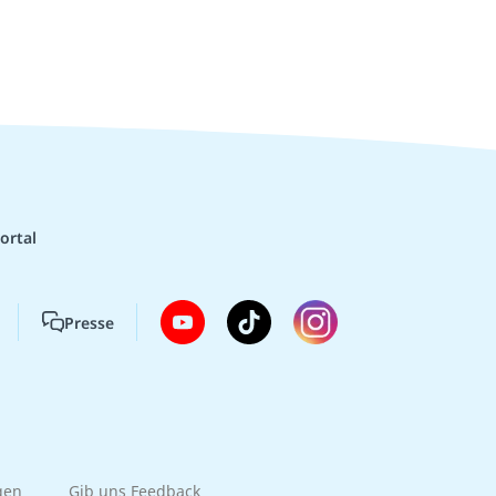
ortal
Presse
gen
Gib uns Feedback