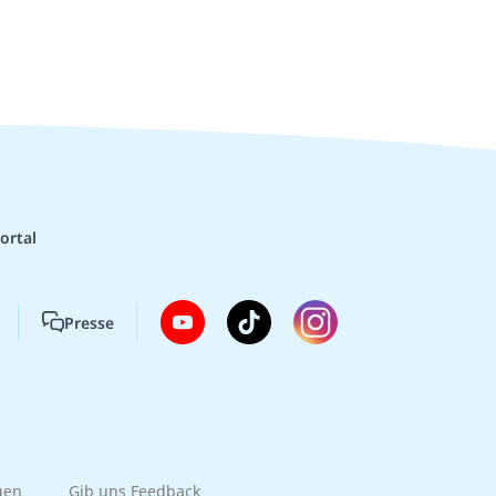
ortal
Presse
gen
Gib uns Feedback