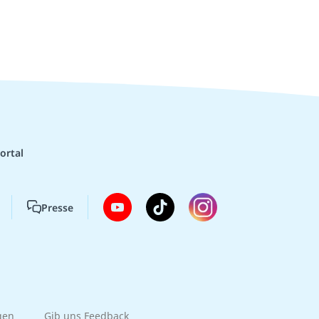
ortal
Presse
gen
Gib uns Feedback