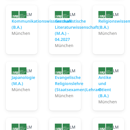
LMU - Uni München
LMU - Uni München
LMU - U
Kommunikationswissenschaft
Germanistische
Religionswissen
(B.A.)
Literaturwissenschaft
(B.A.)
München
(M.A.) -
München
04.2027
München
LMU - Uni München
LMU - Uni München
LMU - U
Japanologie
Evangelische
Antike
(M.A.)
Religionslehre
und
München
(Staatsexamen)Lehramt
Orient
München
(B.A.)
München
LMU - Uni München
LMU - Uni München
LMU - U