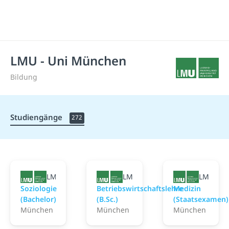
LMU - Uni München
Bildung
Studiengänge
272
LMU - Uni München
LMU - Uni München
LMU - U
Soziologie
Betriebswirtschaftslehre
Medizin
(Bachelor)
(B.Sc.)
(Staatsexamen)
München
München
München