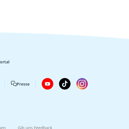
ortal
Presse
gen
Gib uns Feedback