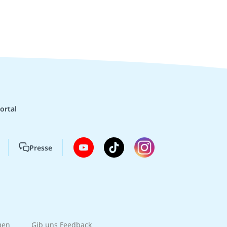
ortal
Presse
gen
Gib uns Feedback