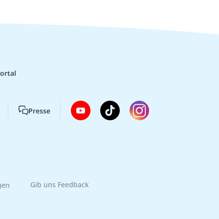
ortal
Presse
gen
Gib uns Feedback