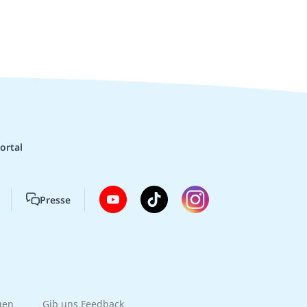
ortal
Presse
gen
Gib uns Feedback