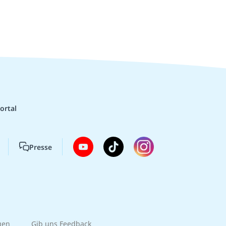
ortal
Presse
gen
Gib uns Feedback