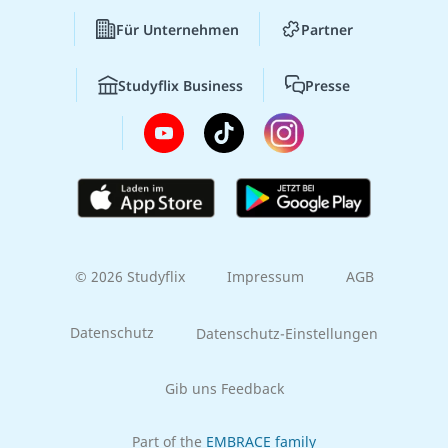
Für Unternehmen
Partner
Studyflix Business
Presse
© 2026 Studyflix
Impressum
AGB
Datenschutz
Datenschutz-Einstellungen
Gib uns Feedback
Part of the
EMBRACE family