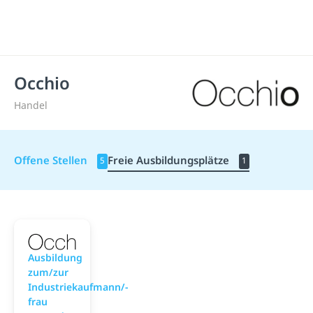
Occhio
Handel
Offene Stellen
Freie Ausbildungsplätze
5
1
Occhio
Ausbildung
zum/zur
Industriekaufmann/-
frau