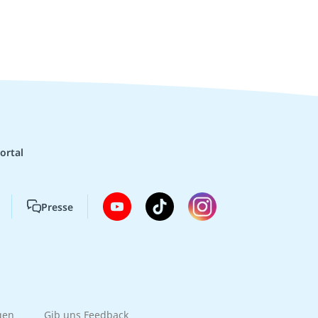
ortal
Presse
gen
Gib uns Feedback