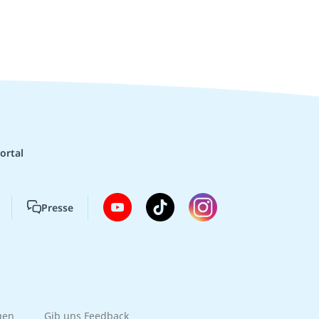
ortal
Presse
gen
Gib uns Feedback