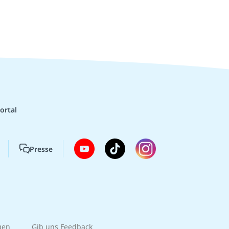
ortal
Presse
gen
Gib uns Feedback