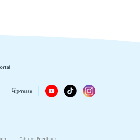
ortal
Presse
gen
Gib uns Feedback