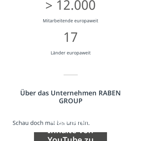
> 12.000
Mitarbeitende europaweit
17
Länder europaweit
Über das Unternehmen RABEN
GROUP
Hier wären
eigentlich
Schau doch mal bei uns rein:
Inhalte von
YouTube zu