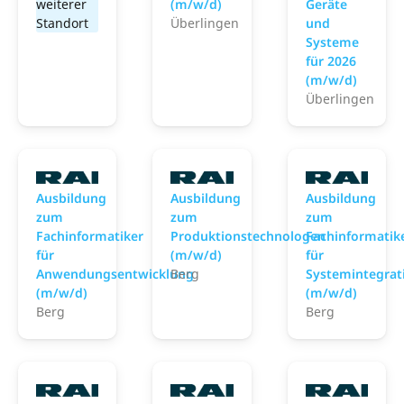
weiterer
(m/w/d)
Geräte
Standort
Überlingen
und
Systeme
für 2026
(m/w/d)
Überlingen
RAFI
RAFI
R
Ausbildung
Ausbildung
Ausbildung
zum
zum
zum
Fachinformatiker
Produktionstechnologen
Fachinformatik
für
(m/w/d)
für
Anwendungsentwicklung
Berg
Systemintegrat
(m/w/d)
(m/w/d)
Berg
Berg
RAFI
RAFI
R