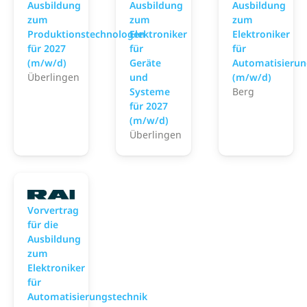
Ausbildung
Ausbildung
Ausbildung
zum
zum
zum
Produktionstechnologen
Elektroniker
Elektroniker
für 2027
für
für
(m/w/d)
Geräte
Automatisierun
Überlingen
und
(m/w/d)
Systeme
Berg
für 2027
(m/w/d)
Überlingen
RAFI
Vorvertrag
für die
Ausbildung
zum
Elektroniker
für
Automatisierungstechnik