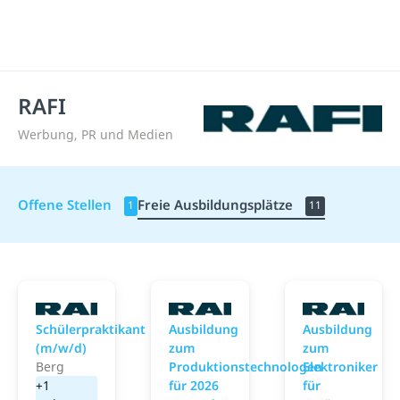
RAFI
Werbung, PR und Medien
Offene Stellen
Freie Ausbildungsplätze
1
11
RAFI
RAFI
R
Schülerpraktikant
Ausbildung
Ausbildung
(m/w/d)
zum
zum
Berg
Produktionstechnologen
Elektroniker
+1
für 2026
für