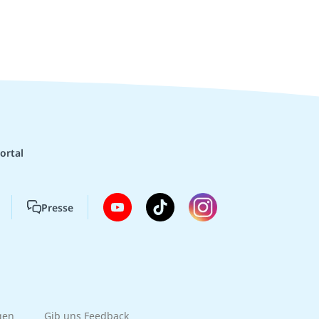
ortal
Presse
gen
Gib uns Feedback