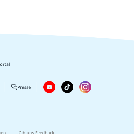
ortal
Presse
gen
Gib uns Feedback