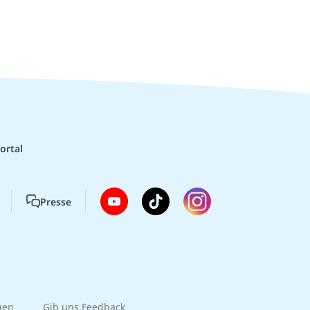
ortal
Presse
gen
Gib uns Feedback