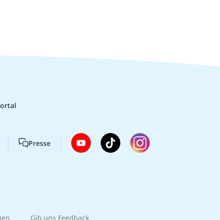
ortal
Presse
gen
Gib uns Feedback