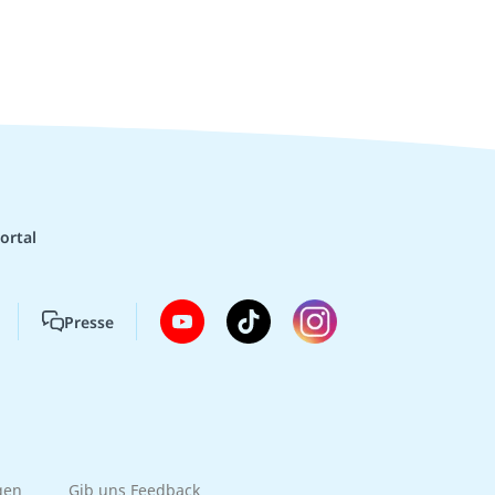
ortal
Presse
gen
Gib uns Feedback