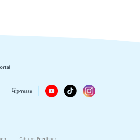
ortal
Presse
gen
Gib uns Feedback