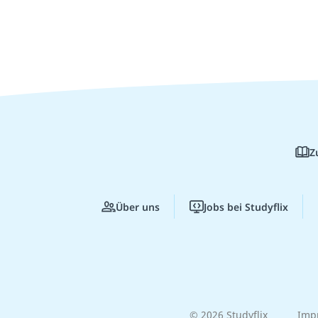
Z
Über uns
Jobs bei Studyflix
© 2026 Studyflix
Imp