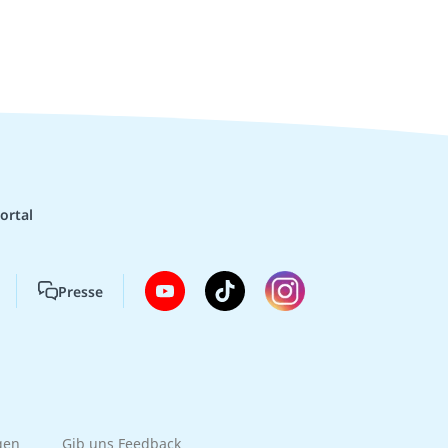
ortal
Presse
gen
Gib uns Feedback