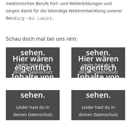
medizinischen Berufe Fort- und Weiterbildungen und
sorgen damit für die lebendige Weiterentwicklung unserer
Hier wären
Hier wären
Berufung – der Medizin.
eigentlich
eigentlich
Inhalte von
Inhalte von
Schau doch mal bei uns rein:
YouTube zu
YouTube zu
sehen.
sehen.
Hier wären
Hier wären
Leider hast du in
Leider hast du in
eigentlich
eigentlich
deinen Datenschutz
deinen Datenschutz
Inhalte von
Inhalte von
Einstellungen die
Einstellungen die
YouTube zu
YouTube zu
Einbindung nicht
Einbindung nicht
sehen.
sehen.
erlaubt.
erlaubt.
Leider hast du in
Leider hast du in
Zu den Einstellungen
Zu den Einstellungen
deinen Datenschutz
deinen Datenschutz
Einstellungen die
Einstellungen die
Einbindung nicht
Einbindung nicht